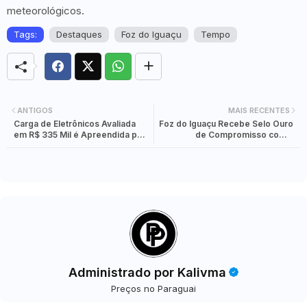
meteorológicos.
Tags:
Destaques
Foz do Iguaçu
Tempo
ANTIGOS
MAIS RECENTES
Carga de Eletrônicos Avaliada
Foz do Iguaçu Recebe Selo Ouro
em R$ 335 Mil é Apreendida pela
de Compromisso com a
Receita Federal na Ponte
Alfabetização e se Destaca no
Internacional da Amizade
Cenário Nacional
Administrado por Kalivma
Preços no Paraguai