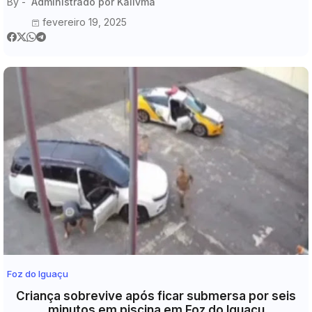
By -
Administrado por Kalivma
fevereiro 19, 2025
Foz do Iguaçu
Criança sobrevive após ficar submersa por seis
minutos em piscina em Foz do Iguaçu