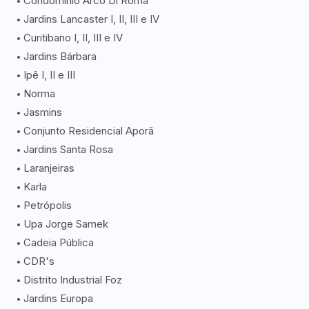
Condomínio Arco Di Roma
Jardins Lancaster I, II, III e IV
Curitibano I, II, III e IV
Jardins Bárbara
Ipê I, II e III
Norma
Jasmins
Conjunto Residencial Aporã
Jardins Santa Rosa
Laranjeiras
Karla
Petrópolis
Upa Jorge Samek
Cadeia Pública
CDR's
Distrito Industrial Foz
Jardins Europa