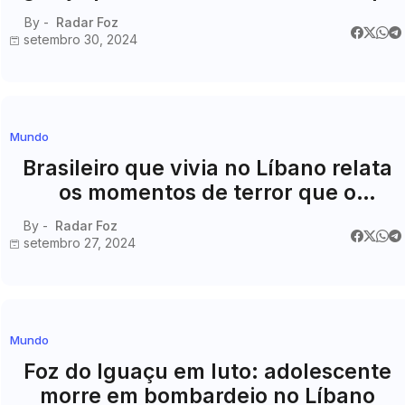
e a Integração Energética em Foco
By -
Radar Foz
setembro 30, 2024
Mundo
Brasileiro que vivia no Líbano relata
os momentos de terror que o
marcaram para sempre
By -
Radar Foz
setembro 27, 2024
Mundo
Foz do Iguaçu em luto: adolescente
morre em bombardeio no Líbano