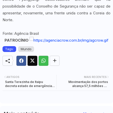
possibilidade de o Conselho de Segurança não ser capaz de
apresentar, novamente, uma frente unida contra a Coreia do
Norte.
Fonte: Agência Brasil
PATROCÍNIO
Tags:
Mundo
ANTIGOS
MAIS RECENTES
Santa Terezinha de Itaipu
Movimentação dos portos
decreta estado de emergência
alcança 57,5 milhões de
devido à crise hídrica
toneladas em 2021, maior
volume da história