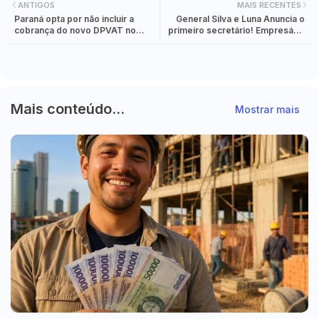
ANTIGOS
MAIS RECENTES
Paraná opta por não incluir a
General Silva e Luna Anuncia o
cobrança do novo DPVAT no
primeiro secretário! Empresário
IPVA e no licenciamento de 2025
Jin Petrycoski Como Secretário
de Turismo de Foz do Iguaçu.
Mais conteúdo...
Mostrar mais