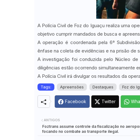
A Polícia Civil de Foz do Iguaçu realiza uma o
objetivo cumprir mandados de busca e apreensã
A operação é coordenada pela 6ª Subdivisão 
ênfase na coleta de evidências e na prisão de su
A investigação foi conduzida pelo Núcleo de In
diligências estão ocorrendo simultaneamente em
A Polícia Civil irá divulgar os resultados da op
Tags:
Apreensões
Destaques
Foz do I
Facebook
Twitter
Wha
ANTIGOS
Foztrans assume controle da fiscalização no aeropo
focando no combate ao transporte ilegal.