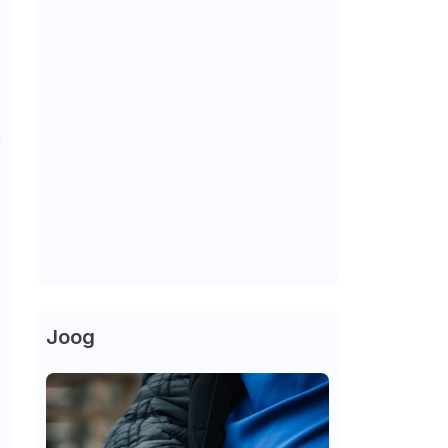
o
m
s
Joog