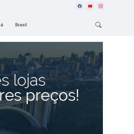
ná
Brasil