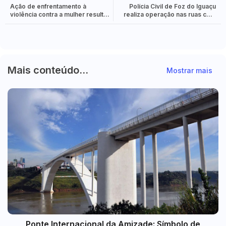
Ação de enfrentamento à
Polícia Civil de Foz do Iguaçu
violência contra a mulher resulta
realiza operação nas ruas com
na prisão de 75 pessoas em Foz
20 agentes
e arredores.
Mais conteúdo...
Mostrar mais
Ponte Internacional da Amizade: Símbolo de