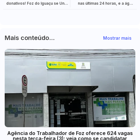
donativos! Foz do Iguaçu se Une
nas últimas 24 horas, e a água
para Socorrer o Rio Grande do
deixou de avançar nas ruas de
Sul em Meio às Enchentes.
Porto Alegre.
Mais conteúdo...
Mostrar mais
Agência do Trabalhador de Foz oferece 624 vagas
nesta terça-feira (3); veja como se candidatar