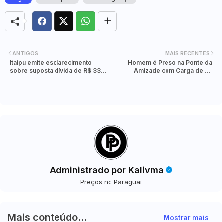
ANTIGOS
MAIS RECENTES
Itaipu emite esclarecimento
Homem é Preso na Ponte da
sobre suposta dívida de R$ 333
Amizade com Carga de 95
milhões atribuída à empresa
Quilos de Maconha Escondida
em Veículo
Administrado por Kalivma
Preços no Paraguai
Mais conteúdo...
Mostrar mais