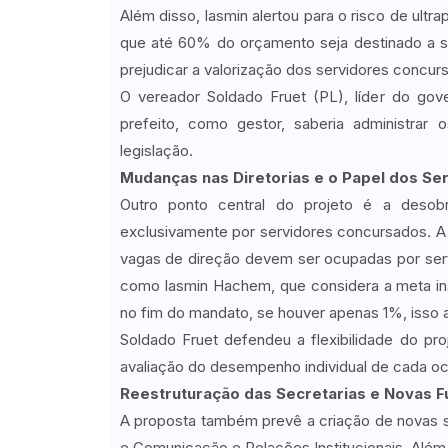
Além disso, Iasmin alertou para o risco de ultr
que até 60% do orçamento seja destinado a s
prejudicar a valorização dos servidores concurs
O vereador Soldado Fruet (PL), líder do go
prefeito, como gestor, saberia administrar o
legislação.
Mudanças nas Diretorias e o Papel dos Se
Outro ponto central do projeto é a desobr
exclusivamente por servidores concursados. A
vagas de direção devem ser ocupadas por servi
como Iasmin Hachem, que considera a meta in
no fim do mandato, se houver apenas 1%, isso ai
Soldado Fruet defendeu a flexibilidade do pr
avaliação do desempenho individual de cada oc
Reestruturação das Secretarias e Novas 
A proposta também prevê a criação de novas s
e Comunicação e Relações Institucionais. Além 