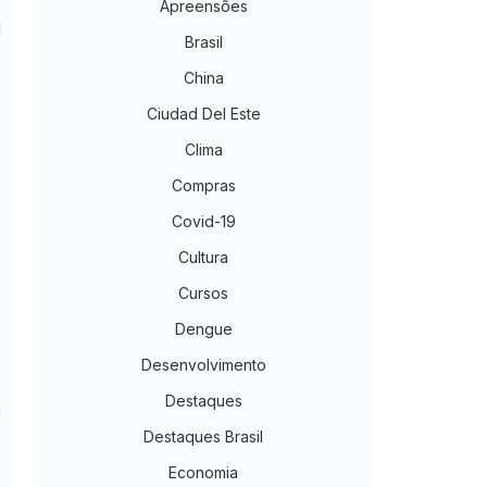
Apreensões
l
Brasil
China
,
Ciudad Del Este
s
Clima
Compras
o
Covid-19
e
Cultura
z
Cursos
o
Dengue
é
Desenvolvimento
Destaques
a
Destaques Brasil
s
Economia