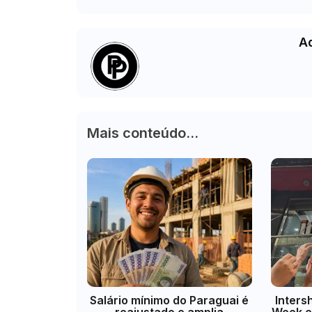
A
Mais conteúdo...
​Salário mínimo do Paraguai é
Inters
reajustado e amplia
Week e