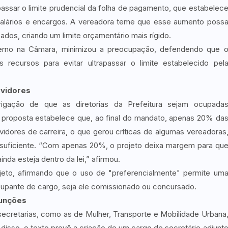
apassar o limite prudencial da folha de pagamento, que estabelec
alários e encargos. A vereadora teme que esse aumento poss
ados, criando um limite orçamentário mais rígido.
verno na Câmara, minimizou a preocupação, defendendo que 
s recursos para evitar ultrapassar o limite estabelecido pel
rvidores
igação de que as diretorias da Prefeitura sejam ocupada
 proposta estabelece que, ao final do mandato, apenas 20% da
dores de carreira, o que gerou críticas de algumas vereadoras
suficiente. “Com apenas 20%, o projeto deixa margem para qu
nda esteja dentro da lei,” afirmou.
ojeto, afirmando que o uso de "preferencialmente" permite um
upante de cargo, seja ele comissionado ou concursado.
Funções
ecretarias, como as de Mulher, Transporte e Mobilidade Urbana
disso, o texto prevê a criação de um cargo de secretário adjunt