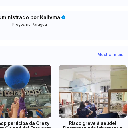
dministrado por Kalivma
Preços no Paraguai
Mostrar mais
hop participa da Crazy
Risco grave à saúde!
m Ciudad del Este com
Desmantelado laboratório