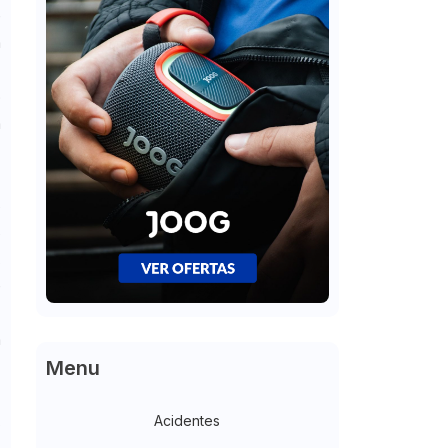
e
a
o
a
s
s
,
e
a
Menu
,
Acidentes
o