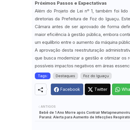
Próximos Passos e Expectativas
Além do Projeto de Lei nº 1, também foi lido
diretorias da Prefeitura de Foz do Iguaçu. Es
Câmara antes de ser aprovado de forma definit
maior eficiência à gestão pública, embora co
um equilíbrio entre o aumento da máquina públi
A aprovação desta reestruturação administrat
que busca modernizar a gestão e otimizar os r
possíveis impactos negativos em áreas essenci
Tags:
Destaques
Foz do Iguaçu
Facebook
Twitter
Wha
ANTIGOS
Bebê de 1 Ano Morre após Contrair Metapneumovíru
Paraná: Alerta para Aumento de Infecções Respirató