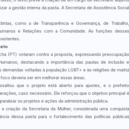
zar a gestão interna da pasta. A Secretaria de Assistência Socia
xtintas, como a de Transparência e Governança, de Trabalho
 Humanos e Relações com a Comunidade. As funções dessa
existentes.
jeto
cha (PT) votaram contra a proposta, expressando preocupaçã
 Humanos, destacando a importância das pautas de inclusão 
as demandas voltadas à população LGBT+ e às religiões de matri
 o foco deveria ser em melhorar essas áreas.
ssaltou que o projeto está aberto para ajustes, e o prefeit
erações, caso necessário. Ele reforçou que o objetivo principal 
aralisar os projetos e ações da administração pública.
 criação da Secretaria da Mulher, considerada uma conquist
ância dessa pasta para o fortalecimento das políticas pública