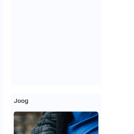
e
2
s
,
)
1
Joog
u
é