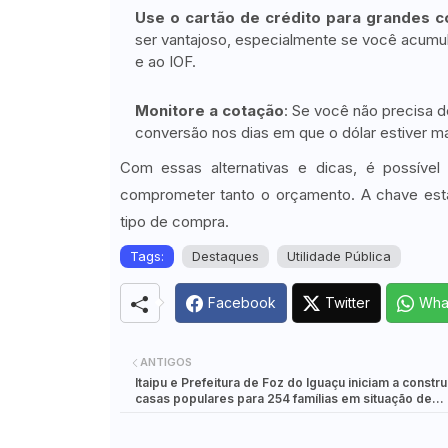
Use o cartão de crédito para grandes 
ser vantajoso, especialmente se você acumu
e ao IOF.
Monitore a cotação
: Se você não precisa d
conversão nos dias em que o dólar estiver ma
Com essas alternativas e dicas, é possível
comprometer tanto o orçamento. A chave está
tipo de compra.
Tags:
Destaques
Utilidade Pública
Facebook
Twitter
Wha
ANTIGOS
Itaipu e Prefeitura de Foz do Iguaçu iniciam a constr
casas populares para 254 famílias em situação de
vulnerabilidade