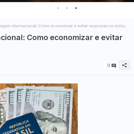
viagem internacional: Como economizar e evitar surpresas no bolso.
acional: Como economizar e evitar
0