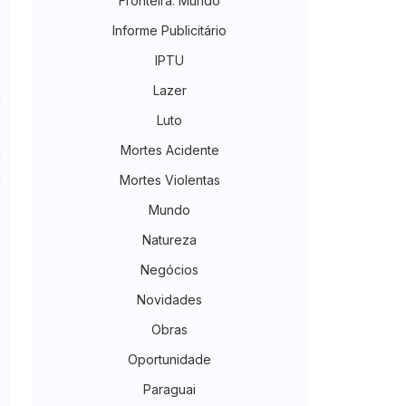
Fronteira. Mundo
e
Informe Publicitário
o
IPTU
Lazer
a
Luto
Mortes Acidente
m
a
Mortes Violentas
Mundo
Natureza
Negócios
Novidades
Obras
Oportunidade
Paraguai