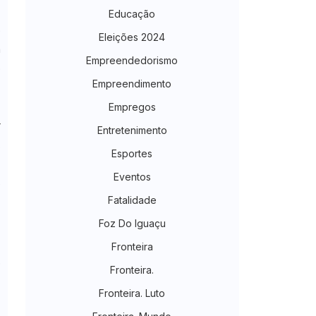
Educação
o
Eleições 2024
m
Empreendedorismo
o
Empreendimento
e
Empregos
r
Entretenimento
,
Esportes
r
Eventos
s
Fatalidade
Foz Do Iguaçu
Fronteira
o
Fronteira.
,
Fronteira. Luto