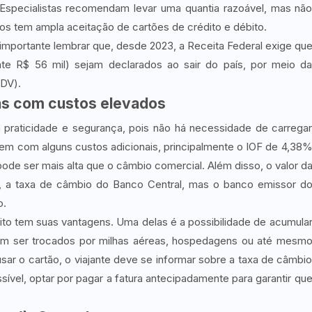
 Especialistas recomendam levar uma quantia razoável, mas nã
icos tem ampla aceitação de cartões de crédito e débito.
 importante lembrar que, desde 2023, a Receita Federal exige qu
te R$ 56 mil) sejam declarados ao sair do país, por meio d
BDV).
mas com custos elevados
 praticidade e segurança, pois não há necessidade de carrega
vem com alguns custos adicionais, principalmente o IOF de 4,38
de ser mais alta que o câmbio comercial. Além disso, o valor d
 a taxa de câmbio do Banco Central, mas o banco emissor d
o.
to tem suas vantagens. Uma delas é a possibilidade de acumula
em ser trocados por milhas aéreas, hospedagens ou até mesm
ar o cartão, o viajante deve se informar sobre a taxa de câmbi
ossível, optar por pagar a fatura antecipadamente para garantir qu