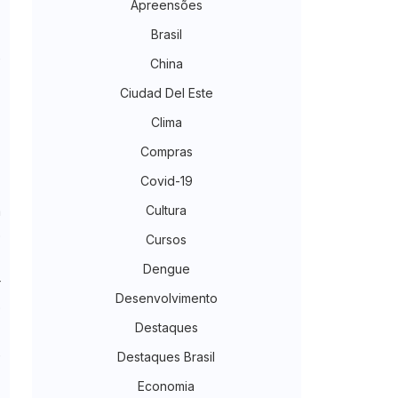
Apreensões
o
Brasil
e
China
a
Ciudad Del Este
Clima
Compras
r
Covid-19
%
Cultura
a
o
Cursos
Dengue
r
Desenvolvimento
o
Destaques
o
e
Destaques Brasil
Economia