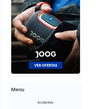
o
o
m
e
r
a
s
s
e
s
Menu
o
Acidentes
s