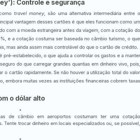
ey’): Controle e segurança
s como
travel money
, são uma alternativa intermediária entre 
principal vantagem desses cartões é que eles funcionam como u
egado com a moeda estrangeira antes da viagem, com a cotação d
, e a cotação costuma ser baseada no câmbio turismo, o qu
is, mas ainda assim mais controlável do que o cartão de crédito.
 é pré-estabelecido, o que ajuda a controlar os gastos e a mante
seguro do que carregar grandes quantias em dinheiro vivo, pois
 o cartão rapidamente. Se não houver a utilização total do valo
ldo, embora muitas vezes as instituições financeiras cobrem taxa
m o dólar alto
sas de câmbio em aeroportos costumam ter uma cotaçã
. Tente trocar dinheiro em locais especializados ou, se possível