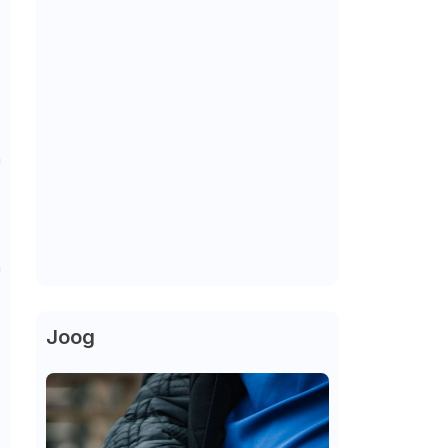
o
e
r
m
e
,
m
s
o
Joog
o
a