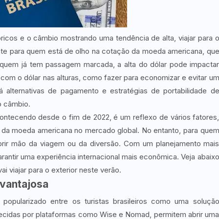
ricos e o câmbio mostrando uma tendência de alta, viajar para 
nte para quem está de olho na cotação da moeda americana, qu
a quem já tem passagem marcada, a alta do dólar pode impacta
 com o dólar nas alturas, como fazer para economizar e evitar u
alternativas de pagamento e estratégias de portabilidade d
o câmbio.
ontecendo desde o fim de 2022, é um reflexo de vários fatores
zação da moeda americana no mercado global. No entanto, para que
o abrir mão da viagem ou da diversão. Com um planejamento mai
arantir uma experiência internacional mais econômica. Veja abaix
 viajar para o exterior neste verão.
 vantajosa
popularizado entre os turistas brasileiros como uma soluçã
erecidas por plataformas como Wise e Nomad, permitem abrir um