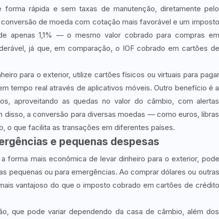
e forma rápida e sem taxas de manutenção, diretamente pel
é a conversão de moeda com cotação mais favorável e um impost
o de apenas 1,1% — o mesmo valor cobrado para compras e
derável, já que, em comparação, o IOF cobrado em cartões d
iro para o exterior, utilize cartões físicos ou virtuais para paga
tempo real através de aplicativos móveis. Outro benefício é 
cos, aproveitando as quedas no valor do câmbio, com alerta
m disso, a conversão para diversas moedas — como euros, libra
, o que facilita as transações em diferentes países.
mergências e pequenas despesas
a forma mais econômica de levar dinheiro para o exterior, pod
as pequenas ou para emergências. Ao comprar dólares ou outra
mais vantajoso do que o imposto cobrado em cartões de crédit
ação, que pode variar dependendo da casa de câmbio, além do