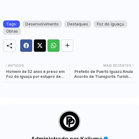
Tags:
Desenvolvimento
Destaques
Foz do Iguaçu
Obras
ANTIGOS
MAIS RECENTES
Homem de 52 anos é preso em
Prefeito de Puerto Iguazú Anula
Foz do Iguaçu por estupro de
Acordo de Transporte Turístico
vulnerável durante consultas
com Foz de Iguaçu
terapêuticas
Administrado por Kalivma