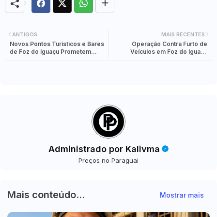
ANTIGOS
MAIS RECENTES
Novos Pontos Turísticos e Bares
Operação Contra Furto de
de Foz do Iguaçu Prometem
Veículos em Foz do Iguaçu
Transformar o Turismo da
Reúne 50 Policiais em Ação
Cidade entre Fim de 2024 e
Conjunta
Início de 2025
Administrado por Kalivma
Preços no Paraguai
Mais conteúdo...
Mostrar mais