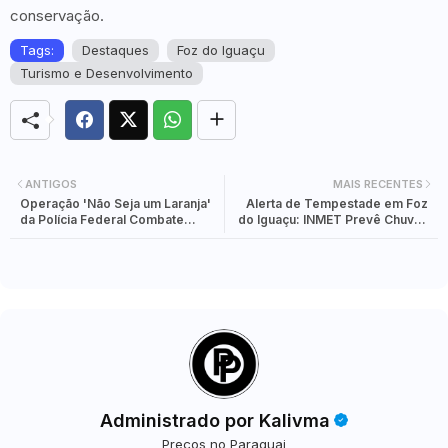
conservação.
Tags:
Destaques
Foz do Iguaçu
Turismo e Desenvolvimento
ANTIGOS
MAIS RECENTES
Operação 'Não Seja um Laranja'
Alerta de Tempestade em Foz
da Polícia Federal Combate
do Iguaçu: INMET Prevê Chuvas
Fraudes Bancárias e Exploração
e Ventos Fortes Até Quinta-feira
de Contas Falsas
(28)
Administrado por Kalivma
Preços no Paraguai