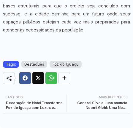
bases estruturais para que o projeto seja concluído com
sucesso, e a cidade caminha para um futuro onde seus
espaços públicos estejam cada vez mais preparados para
atender às necessidades da população.
Tags:
Destaques
Foz do Iguaçu
ANTIGOS
MAIS RECENTES
Decoração de Natal Transforma
General Silva e Luna anuncia
Foz do Iguaçu com Luzes e
Noemi Giehl: Uma Nova
Magia na Avenida Brasil
Perspectiva para a Secretaria da
Mulher em Foz do Iguaçu em
2025.