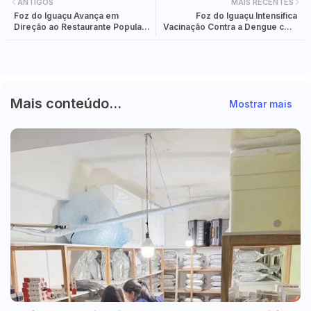
ANTIGOS
MAIS RECENTES
Foz do Iguaçu Avança em
Foz do Iguaçu Intensifica
Direção ao Restaurante Popular:
Vacinação Contra a Dengue com
Projeto Reconhece Segurança
Mais de 14 Mil Doses Aplicadas
Alimentar como Questão de
Saúde Pública!
Mais conteúdo...
Mostrar mais