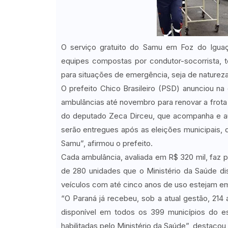
O serviço gratuito do Samu em Foz do Iguaçu
equipes compostas por condutor-socorrista, 
para situações de emergência, seja de natureza t
O prefeito Chico Brasileiro (PSD) anunciou na 
ambulâncias até novembro para renovar a frot
do deputado Zeca Dirceu, que acompanha e au
serão entregues após as eleições municipais, d
Samu”, afirmou o prefeito.
Cada ambulância, avaliada em R$ 320 mil, faz p
de 280 unidades que o Ministério da Saúde dis
veículos com até cinco anos de uso estejam e
“O Paraná já recebeu, sob a atual gestão, 21
disponível em todos os 399 municípios do 
habilitadas pelo Ministério da Saúde”, destaco