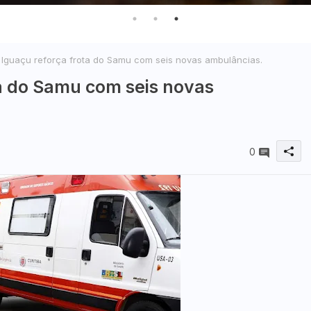
 Iguaçu reforça frota do Samu com seis novas ambulâncias.
ta do Samu com seis novas
0