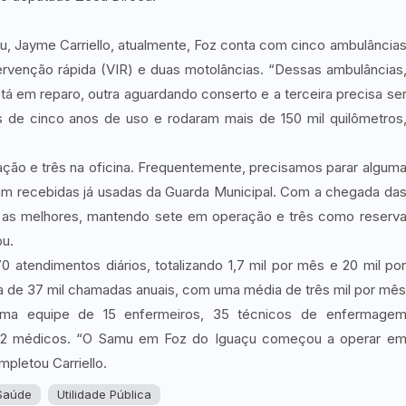
, Jayme Carriello, atualmente, Foz conta com cinco ambulância
ervenção rápida (VIR) e duas motolâncias. “Dessas ambulâncias
 em reparo, outra aguardando conserto e a terceira precisa se
s de cinco anos de uso e rodaram mais de 150 mil quilômetros
ção e três na oficina. Frequentemente, precisamos parar algum
ram recebidas já usadas da Guarda Municipal. Com a chegada da
 as melhores, mantendo sete em operação e três como reserv
ou.
 atendimentos diários, totalizando 1,7 mil por mês e 20 mil po
 de 37 mil chamadas anuais, com uma média de três mil por mê
uma equipe de 15 enfermeiros, 35 técnicos de enfermage
e 22 médicos. “O Samu em Foz do Iguaçu começou a operar e
pletou Carriello.
Saúde
Utilidade Pública