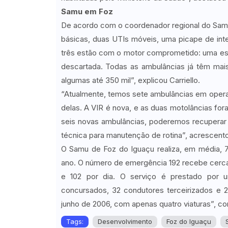
Samu em Foz
De acordo com o coordenador regional do Samu
básicas, duas UTIs móveis, uma picape de int
três estão com o motor comprometido: uma está
descartada. Todas as ambulâncias já têm mai
algumas até 350 mil”, explicou Carriello.
“Atualmente, temos sete ambulâncias em opera
delas. A VIR é nova, e as duas motolâncias fo
seis novas ambulâncias, poderemos recuperar
técnica para manutenção de rotina”, acrescent
O Samu de Foz do Iguaçu realiza, em média, 70
ano. O número de emergência 192 recebe cerca
e 102 por dia. O serviço é prestado por 
concursados, 32 condutores terceirizados 
junho de 2006, com apenas quatro viaturas”, com
Tags:
Desenvolvimento
Foz do Iguaçu