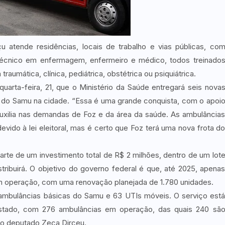
 atende residências, locais de trabalho e vias públicas, co
técnico em enfermagem, enfermeiro e médico, todos treinado
raumática, clínica, pediátrica, obstétrica ou psiquiátrica.
quarta-feira, 21, que o Ministério da Saúde entregará seis nova
a do Samu na cidade. “Essa é uma grande conquista, com o apoi
xilia nas demandas de Foz e da área da saúde. As ambulância
evido à lei eleitoral, mas é certo que Foz terá uma nova frota d
arte de um investimento total de R$ 2 milhões, dentro de um lot
tribuirá. O objetivo do governo federal é que, até 2025, apena
m operação, com uma renovação planejada de 1.780 unidades.
4 ambulâncias básicas do Samu e 63 UTIs móveis. O serviço est
estado, com 276 ambulâncias em operação, das quais 240 sã
u o deputado Zeca Dirceu.