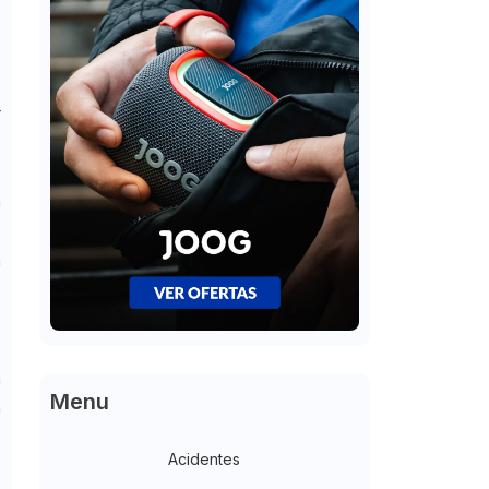
s
,
r
,
a
s
a
r
s
m
Menu
m
Acidentes