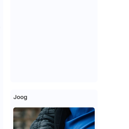
m
s
s
o
s
o
e
Joog
s
á
o