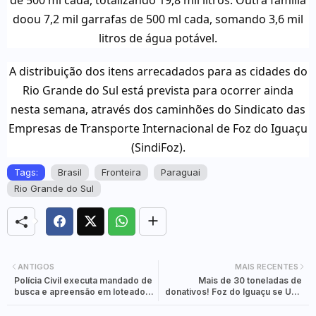
doou 7,2 mil garrafas de 500 ml cada, somando 3,6 mil
litros de água potável.
A distribuição dos itens arrecadados para as cidades do
Rio Grande do Sul está prevista para ocorrer ainda
nesta semana, através dos caminhões do Sindicato das
Empresas de Transporte Internacional de Foz do Iguaçu
(SindiFoz).
Tags:
Brasil
Fronteira
Paraguai
Rio Grande do Sul
ANTIGOS
MAIS RECENTES
Polícia Civil executa mandado de
Mais de 30 toneladas de
busca e apreensão em loteadora
donativos! Foz do Iguaçu se Une
de Foz do Iguaçu.
para Socorrer o Rio Grande do
Sul em Meio às Enchentes.