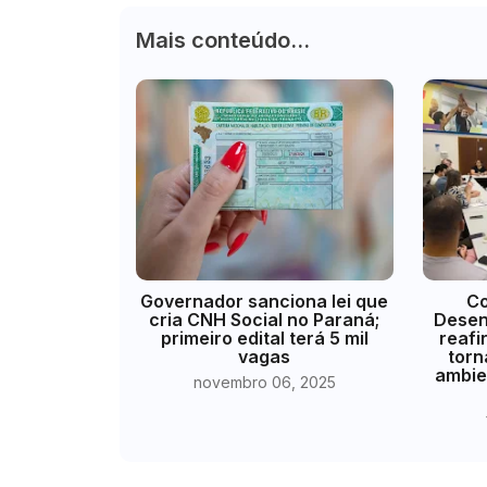
Mais conteúdo...
Governador sanciona lei que
Co
cria CNH Social no Paraná;
Desen
primeiro edital terá 5 mil
reaf
vagas
torn
ambie
novembro 06, 2025