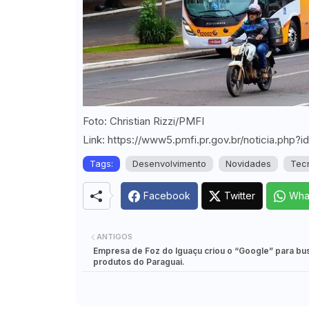
Foto: Christian Rizzi/PMFI
Link: https://www5.pmfi.pr.gov.br/noticia.php?
Tags:
Desenvolvimento
Novidades
Tec
Facebook
Twitter
Wha
ANTIGOS
Empresa de Foz do Iguaçu criou o “Google” para bu
produtos do Paraguai.