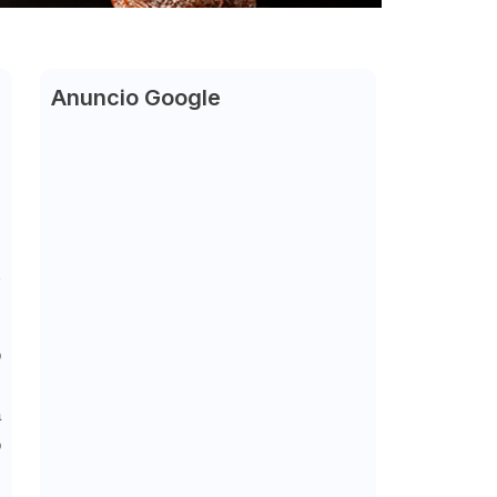
Anuncio Google
o
a
o