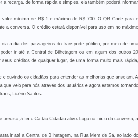
zer a recarga, de forma rápida e simples, ela também poderá informa
om valor mínimo de R$ 1 e máximo de R$ 700. O QR Code para 
nte a conversa. O crédito estará disponível para uso em no máxim
 o dia a dia dos passageiros do transporte público, por meio de um
 poder ir até a Central de Bilhetagem ou em algum dos outros 2
 seus créditos de qualquer lugar, de uma forma muito mais rápida
 e ouvindo os cidadãos para entender as melhorias que anseiam. 
 que veio para nós através dos usuários e agora estamos tornand
trans, Licério Santos.
 preciso já ter o Cartão Cidadão ativo. Logo no início da conversa, 
asta ir até a Central de Bilhetagem, na Rua Mem de Sá, ao lado d