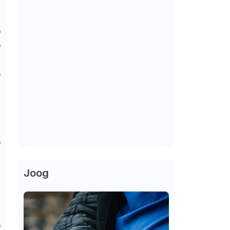
r
o
o
a
0
,
A
o
Joog
a
o