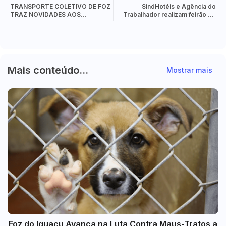
TRANSPORTE COLETIVO DE FOZ
SindHotéis e Agência do
TRAZ NOVIDADES AOS
Trabalhador realizam feirão de
PASSAGEIROS!
emprego em Foz do Iguaçu
nesta sexta-feira (19).
Mais conteúdo...
Mostrar mais
Foz do Iguaçu Avança na Luta Contra Maus-Tratos a