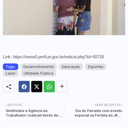
Link: https://www5.pmfi.pr.gov.br/noticia.php?id=50726
Tags:
Desenvolvimento
Educação
Esportes
Lazer
Utilidade Pública
ANTIGOS
MAIS RECENTES
SindHotéis e Agência do
Dia do Feirante com evento
Trabalhador realizam feirão de
especial na Ferinha da JK, é
emprego em Foz do Iguaçu
realizado nesta quinta-feira (25).
nesta sexta-feira (19).