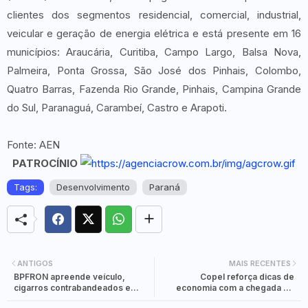
clientes dos segmentos residencial, comercial, industrial,
veicular e geração de energia elétrica e está presente em 16
municípios: Araucária, Curitiba, Campo Largo, Balsa Nova,
Palmeira, Ponta Grossa, São José dos Pinhais, Colombo,
Quatro Barras, Fazenda Rio Grande, Pinhais, Campina Grande
do Sul, Paranaguá, Carambeí, Castro e Arapoti.
Fonte: AEN
PATROCÍNIO
Tags:
Desenvolvimento
Paraná
ANTIGOS
MAIS RECENTES
BPFRON apreende veículo,
Copel reforça dicas de
cigarros contrabandeados e
economia com a chegada do
munições em Foz do Iguaçu
verão