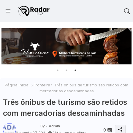
Página inicial
Fronteira
Três ônibus de turismo são retidos com
mercadorias descaminhadas
Três ônibus de turismo são retidos
com mercadorias descaminhadas
By -
Admin
0
agosto 27, 2021
1 Minutos de leitura