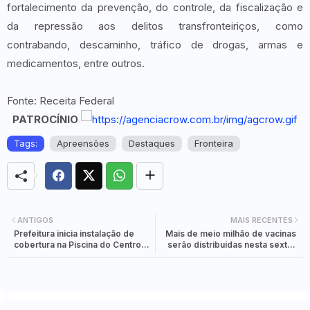
fortalecimento da prevenção, do controle, da fiscalização e
da repressão aos delitos transfronteiriços, como
contrabando, descaminho, tráfico de drogas, armas e
medicamentos, entre outros.
Fonte: Receita Federal
PATROCÍNIO
Tags:
Apreensões
Destaques
Fronteira
ANTIGOS
MAIS RECENTES
Prefeitura inicia instalação de
Mais de meio milhão de vacinas
cobertura na Piscina do Centro
serão distribuídas nesta sexta-
de Convivência do Morumbi
feira; envio inclui medicamentos
para intubação