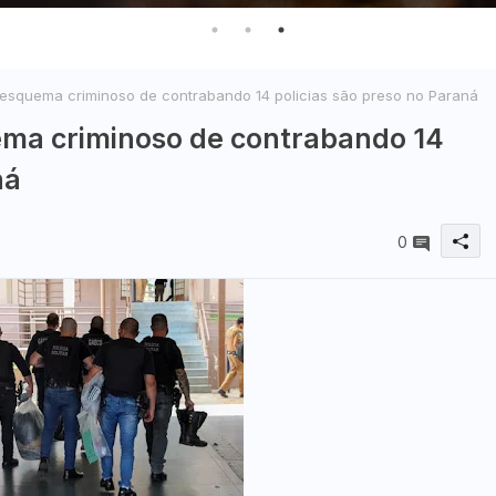
squema criminoso de contrabando 14 policias são preso no Paraná
ma criminoso de contrabando 14
ná
0