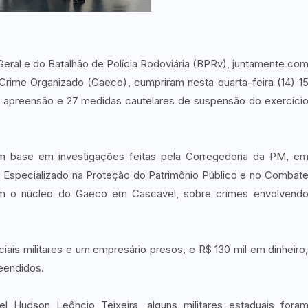
-Geral e do Batalhão de Polícia Rodoviária (BPRv), juntamente co
rime Organizado (Gaeco), cumpriram nesta quarta-feira (14) 1
e apreensão e 27 medidas cautelares de suspensão do exercíci
m base em investigações feitas pela Corregedoria da PM, e
Especializado na Proteção do Patrimônio Público e no Combat
com o núcleo do Gaeco em Cascavel, sobre crimes envolvend
iciais militares e um empresário presos, e R$ 130 mil em dinheiro
eendidos.
 Hudson Leôncio Teixeira, alguns militares estaduais fora