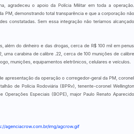
a, agradeceu o apoio da Polícia Militar em toda a operação
 da PM, demonstrando total transparência e que a corporação nã
des constatadas. Sem essa integração não teríamos alcançad
, além do dinheiro e das drogas, cerca de R$ 100 mil em penu
, uma carabina de calibre .22, cerca de 100 munições de calibr
fogo, munições, equipamentos eletrônicos, celulares e veículos.
de apresentação da operação o corregedor-geral da PM, corone
alhão de Polícia Rodoviária (BPRv), tenente-coronel Wellingto
de Operações Especiais (BOPE), major Paulo Renato Aparecid