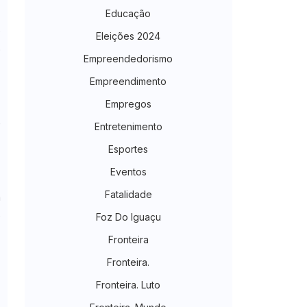
.
Educação
o
Eleições 2024
o
Empreendedorismo
Empreendimento
Empregos
s
e
Entretenimento
Esportes
Eventos
l
Fatalidade
n
o
Foz Do Iguaçu
Fronteira
Fronteira.
Fronteira. Luto