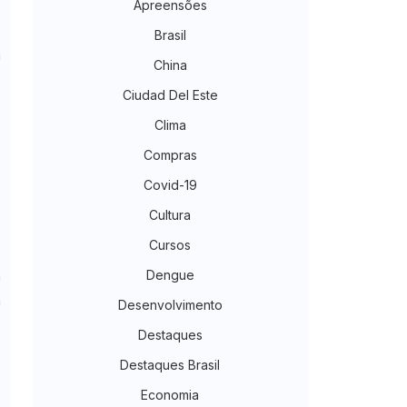
Apreensões
s
Brasil
a
China
Ciudad Del Este
Clima
o
o
Compras
,
Covid-19
,
Cultura
Cursos
Dengue
a
a
Desenvolvimento
a
Destaques
o
Destaques Brasil
Economia