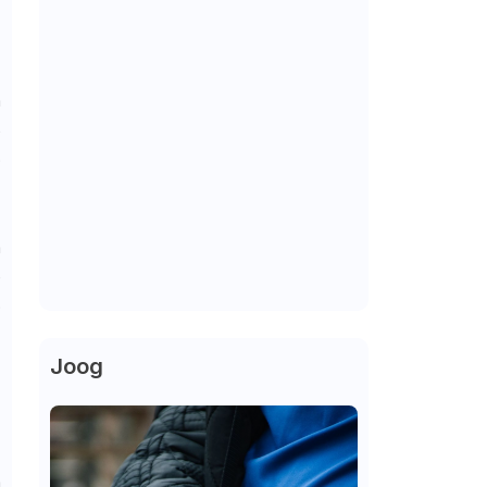
m
5
o
m
e
o
Joog
,
m