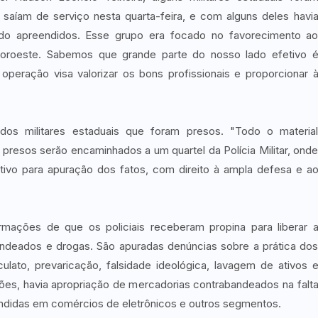
íam de serviço nesta quarta-feira, e com alguns deles havi
ndo apreendidos. Esse grupo era focado no favorecimento a
roeste. Sabemos que grande parte do nosso lado efetivo 
operação visa valorizar os bons profissionais e proporcionar 
dos militares estaduais que foram presos. "Todo o materia
es presos serão encaminhados a um quartel da Polícia Militar, ond
tivo para apuração dos fatos, com direito à ampla defesa e a
rmações de que os policiais receberam propina para liberar 
ndeados e drogas. São apuradas denúncias sobre a prática do
lato, prevaricação, falsidade ideológica, lavagem de ativos 
ões, havia apropriação de mercadorias contrabandeados na falt
endidas em comércios de eletrônicos e outros segmentos.