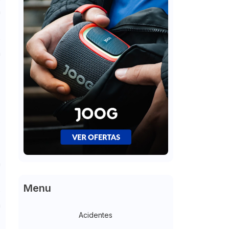
a
o
é
à
l
e
o
a
s
Menu
e
a
Acidentes