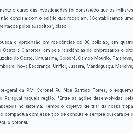
rante o curso das investigações foi constatado que os militare
 não condizia com o salário que recebiam. ?Contabilizamos um
ntados pelos suspeitos", disse.
usca e apreensão em residências de 36 policiais, em quatr
o Oeste e Cianorte), em seis residências de empresários e oit
uzeiro do Oeste, Umuarama, Goioerê, Campo Mourão, Paranavaí
boara, Nova Esperança, Uniflor, Jussara, Mandaguaçu, Marialva
-geral da PM, Coronel Rui Noé Barroso Torres, o esquem
o Paraguai naquela região. "Entre as ações desenvolvidas pel
 assepsia no sistema. Temos o objetivo de tirar da nossa trop
não compactua com esse tipo de conduta e sempre buscará pel
zou o coronel.