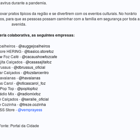
avírus durante a pandemia.
ovar pratos típicos da região e se divertirem com os eventos culturais. No horário
ículos, para que as pessoas possam caminhar com a família em segurança por toda a
avenida.
eria colaborativa, as seguintes empresas:
oalheiros -
@auggejoalheiros
tore HERING -
@basico.storefoz
w Foz Café -
@cacaushowfozcafe
jita Calçados -
@casasajitafoz
russus -
@dbrussus_oficial
ar Calçados -
@fozstarcentro
avaianas -
@havaianas
as Carol -
@oticascarol_foz
Pop Top -
@poptopfoz
ádio Mix -
@radiomixfoz
ê Calçados -
@seralle_oficial
e Cozinha -
@treze.cozinha
SS Store -
@vemprayess
Fonte: Portal da Cidade