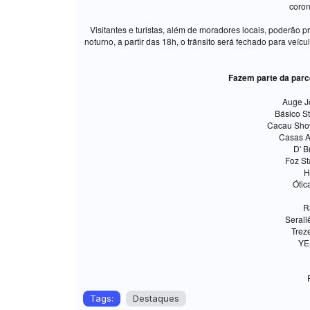
coron
Visitantes e turistas, além de moradores locais, poderão pr
noturno, a partir das 18h, o trânsito será fechado para ve
Fazem parte da parc
Auge J
Básico S
Cacau Sho
Casas A
D' B
Foz St
H
Ótic
R
Serall
Trez
YE
Tags:
Destaques