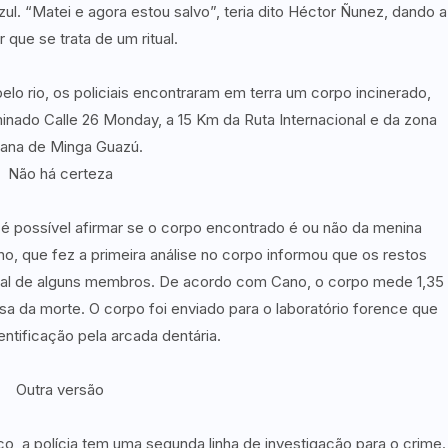
ul. “Matei e agora estou salvo”, teria dito Héctor Ñunez, dando a
 que se trata de um ritual.
elo rio, os policiais encontraram em terra um corpo incinerado,
nado Calle 26 Monday, a 15 Km da Ruta Internacional e da zona
ana de Minga Guazú.
Não há certeza
é possível afirmar se o corpo encontrado é ou não da menina
, que fez a primeira análise no corpo informou que os restos
tal de alguns membros. De acordo com Cano, o corpo mede 1,35
a da morte. O corpo foi enviado para o laboratório forence que
entificação pela arcada dentária.
Outra versão
ico, a polícia tem uma segunda linha de investigação para o crime.