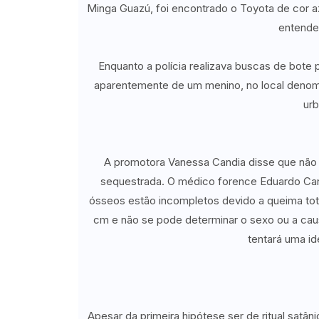
Minga Guazú, foi encontrado o Toyota de cor az
entender
Enquanto a polícia realizava buscas de bote p
aparentemente de um menino, no local denomi
urb
A promotora Vanessa Candia disse que não 
sequestrada. O médico forence Eduardo Cano
ósseos estão incompletos devido a queima to
cm e não se pode determinar o sexo ou a caus
tentará uma id
Apesar da primeira hipótese ser de ritual satân