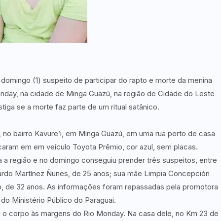
 domingo (1) suspeito de participar do rapto e morte da menina
onday, na cidade de Minga Guazú, na região de Cidade do Leste
stiga se a morte faz parte de um ritual satânico.
0, no bairro Kavure’i, em Minga Guazú, em uma rua perto de casa
aram em em veículo Toyota Prêmio, cor azul, sem placas.
a a região e no domingo conseguiu prender três suspeitos, entre
ardo Martínez Ñunes, de 25 anos; sua mãe Limpia Concepción
do, de 32 anos. As informações foram repassadas pela promotora
do Ministério Público do Paraguai.
 o corpo às margens do Rio Monday. Na casa dele, no Km 23 de