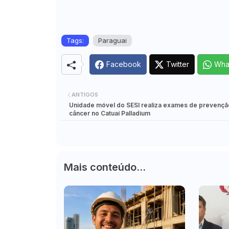
Tags:
Paraguai
Facebook
Twitter
Wha
ANTIGOS
Unidade móvel do SESI realiza exames de prevençã
câncer no Catuaí Palladium
Mais conteúdo...