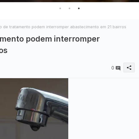
 de tratamento podem interromper abastecimento em 21 bairros
amento podem interromper
os
0