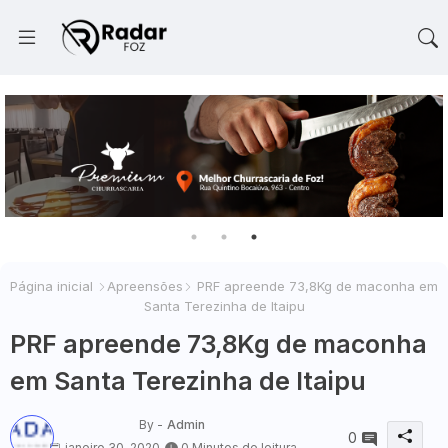
Página inicial
Apreensões
PRF apreende 73,8Kg de maconha em
Santa Terezinha de Itaipu
PRF apreende 73,8Kg de maconha
em Santa Terezinha de Itaipu
By -
Admin
0
janeiro 30, 2020
0 Minutos de leitura