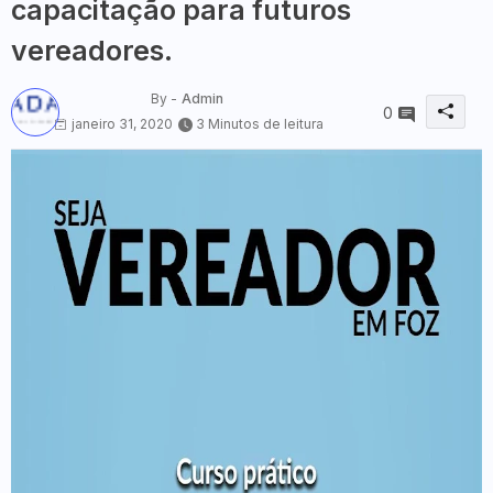
capacitação para futuros
vereadores.
By -
Admin
0
janeiro 31, 2020
3 Minutos de leitura