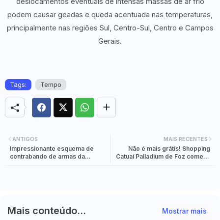
deslocamentos eventuais de intensas massas de ar frio
podem causar geadas e queda acentuada nas temperaturas,
principalmente nas regiões Sul, Centro-Sul, Centro e Campos
Gerais.
Tags:
Tempo
ANTIGOS
MAIS RECENTES
Impressionante esquema de
Não é mais grátis! Shopping
contrabando de armas da
Catuaí Palladium de Foz começa
Argentina ao PCC, via Paraguai.
a cobrar estacionamento.
Mais conteúdo...
Mostrar mais