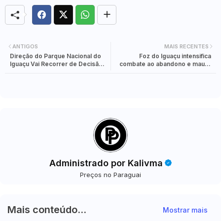
ANTIGOS
MAIS RECENTES
Direção do Parque Nacional do
Foz do Iguaçu intensifica
Iguaçu Vai Recorrer de Decisão
combate ao abandono e maus-
Judicial sobre Área das
tratos a animais com fiscalização
Cataratas
reforçada
Administrado por Kalivma
Preços no Paraguai
Mais conteúdo...
Mostrar mais