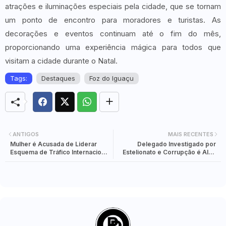
atrações e iluminações especiais pela cidade, que se tornam
um ponto de encontro para moradores e turistas. As
decorações e eventos continuam até o fim do mês,
proporcionando uma experiência mágica para todos que
visitam a cidade durante o Natal.
Tags:
Destaques
Foz do Iguaçu
ANTIGOS
MAIS RECENTES
Mulher é Acusada de Liderar
Delegado Investigado por
Esquema de Tráfico Internacional
Estelionato e Corrupção é Alvo
de Drogas com Fluxo de R$ 200
de Operação do GAECO em Foz
Milhões em Foz do Iguaçu
do Iguaçu