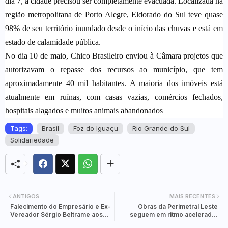
dia 7, a cidade precisou ser completamente evacuada. Localizada na
região metropolitana de Porto Alegre, Eldorado do Sul teve quase
98% de seu território inundado desde o início das chuvas e está em
estado de calamidade pública.
No dia 10 de maio, Chico Brasileiro enviou à Câmara projetos que
autorizavam o repasse dos recursos ao município, que tem
aproximadamente 40 mil habitantes. A maioria dos imóveis está
atualmente em ruínas, com casas vazias, comércios fechados,
hospitais alagados e muitos animais abandonados
Tags:
Brasil
Foz do Iguaçu
Rio Grande do Sul
Solidariedade
ANTIGOS
MAIS RECENTES
Falecimento do Empresário e Ex-
Obras da Perimetral Leste
Vereador Sérgio Beltrame aos
seguem em ritmo acelerado,
66 Anos
enquanto duplicação da Rodovia