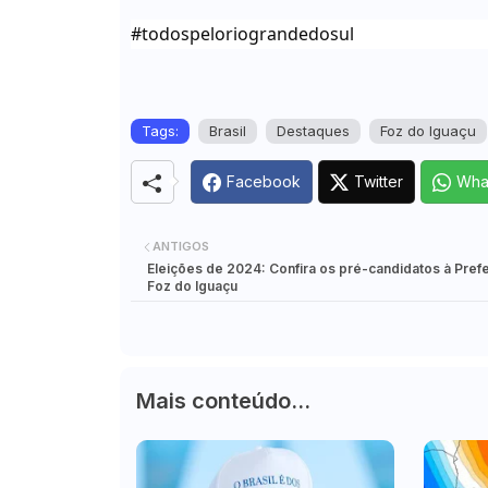
#todospeloriograndedosul
Tags:
Brasil
Destaques
Foz do Iguaçu
Facebook
Twitter
Wha
ANTIGOS
Eleições de 2024: Confira os pré-candidatos à Prefe
Foz do Iguaçu
Mais conteúdo...