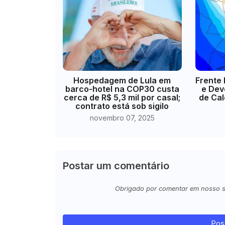
Hospedagem de Lula em
Frente 
barco-hotel na COP30 custa
e Dev
cerca de R$ 5,3 mil por casal;
de Cal
contrato está sob sigilo
novembro 07, 2025
Postar um comentário
Obrigado por comentar em nosso sit
Pos