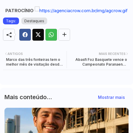
PATROCÍNIO
Tags:
Destaques
ANTIGOS
MAIS RECENTES
Marco das três fonteiras tem o
Abasfi Foz Basquete vence o
melhor mês de visitação desde a
Campeonato Paranaense
reabertura
Feminino Adulto de Basquete
Mais conteúdo...
Mostrar mais