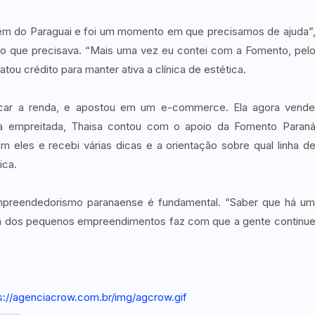
m do Paraguai e foi um momento em que precisamos de ajuda”
oio que precisava. “Mais uma vez eu contei com a Fomento, pel
tou crédito para manter ativa a clínica de estética.
ficar a renda, e apostou em um e-commerce. Ela agora vend
a a empreitada, Thaisa contou com o apoio da Fomento Paran
eles e recebi várias dicas e a orientação sobre qual linha d
ica.
mpreendedorismo paranaense é fundamental. “Saber que há u
a dos pequenos empreendimentos faz com que a gente continu