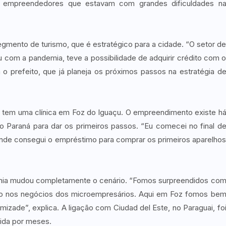
0 empreendedores que estavam com grandes dificuldades n
 segmento de turismo, que é estratégico para a cidade. “O setor d
u com a pandemia, teve a possibilidade de adquirir crédito com 
 prefeito, que já planeja os próximos passos na estratégia d
 e tem uma clínica em Foz do Iguaçu. O empreendimento existe h
 Paraná para dar os primeiros passos. “Eu comecei no final d
nde consegui o empréstimo para comprar os primeiros aparelho
mia mudou completamente o cenário. “Fomos surpreendidos co
o nos negócios dos microempresários. Aqui em Foz fomos be
zade”, explica. A ligação com Ciudad del Este, no Paraguai, fo
pida por meses.