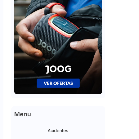
a
a
r
m
o
o
u
a
,
Menu
Acidentes
o