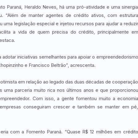
to Paraná, Heraldo Neves, há uma pró-atividade e uma sinergi
. “Além de manter agentes de crédito ativos, com estrutur
 uma legislação especial e injetou recursos para ajudar a reduzi
cilita a vida de quem precisa do crédito, principalmente e
estaca.
a adotar iniciativas semelhantes para apoiar o empreendedorism
opinzinho e Francisco Beltrão”, acrescenta.
 é otimista em relação ao legado das duas décadas de cooperaçã
 uma parceria muito rica nos últimos anos e que proporciono
 empreendedor. Com isso, a gente fomentou muito a economi
as empresas conseguiram crescer e também se manter em pé
ceria com a Fomento Paraná. “Quase R$ 12 milhões em crédit