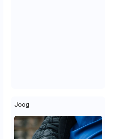
s
,
r
e
m
0
Joog
s
o