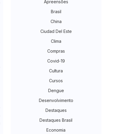
Apreensões
a
Brasil
China
e
Ciudad Del Este
o
Clima
e
Compras
Covid-19
á
Cultura
e
Cursos
s
Dengue
Desenvolvimento
m
Destaques
m
Destaques Brasil
i
Economia