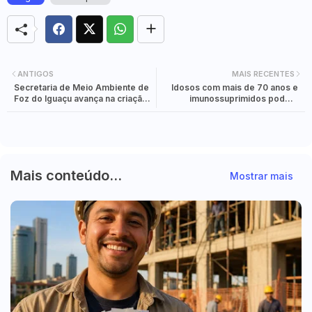
ANTIGOS
MAIS RECENTES
Secretaria de Meio Ambiente de
Idosos com mais de 70 anos e
Foz do Iguaçu avança na criação
imunossuprimidos podem
de políticas ambientais
receber a dose de reforço sem
agendamento
Mais conteúdo...
Mostrar mais