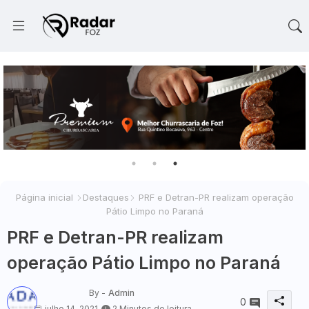
Página inicial
Destaques
PRF e Detran-PR realizam operação
Pátio Limpo no Paraná
PRF e Detran-PR realizam
operação Pátio Limpo no Paraná
By -
Admin
0
julho 14, 2021
2 Minutos de leitura