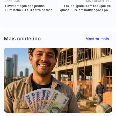
ANTIGOS
MAIS RECENTES
Pavimentação nos jardins
Foz do Iguaçu tem redução de
Curitibano I, II e III entra na fase
quase 60% em notificações para
final
doenças transmitidas pelo
Aedes aegypti
Mais conteúdo...
Mostrar mais