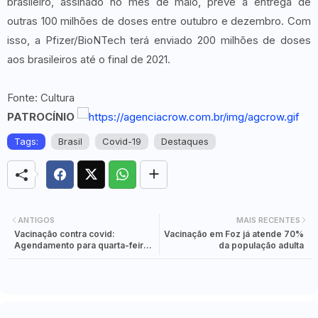
brasileiro, assinado no mês de maio, prevê a entrega de
outras 100 milhões de doses entre outubro e dezembro. Com
isso, a Pfizer/BioNTech terá enviado 200 milhões de doses
aos brasileiros até o final de 2021.
Fonte: Cultura
PATROCÍNIO
Tags:
Brasil
Covid-19
Destaques
ANTIGOS
MAIS RECENTES
Vacinação contra covid:
Vacinação em Foz já atende 70%
Agendamento para quarta-feira
da população adulta
está disponível