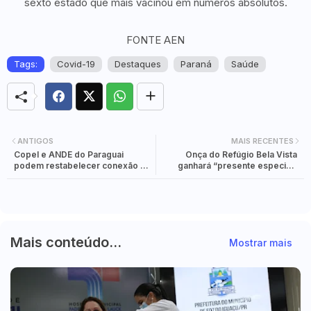
sexto estado que mais vacinou em números absolutos.
FONTE AEN
Tags:
Covid-19
Destaques
Paraná
Saúde
ANTIGOS
MAIS RECENTES
Copel e ANDE do Paraguai
Onça do Refúgio Bela Vista
podem restabelecer conexão de
ganhará “presente especial”
energia na fronteira
nesta quinta-feira
Mais conteúdo...
Mostrar mais