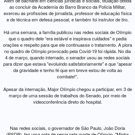
Além de bacharel em ciências jurídicas e sociais, titulação obtida
ao concluir da Academia do Barro Branco da Polícia Militar,
exerceu as profissões de jornalista, professor de educação física
e de técnica em defesa pessoal, e também foi instrutor de tiro.
Há uma semana, a família publicou nas redes sociais de Olímpio
que o quadro dele “era estável e inspirava cuidados” e pedia
orações e respeito para que ele continuasse o tratamento. A piora
no quadro de Olímpio provocado pela Covid-19 foi rápida. No dia
4 de março, quando internado, o senador usou as redes sociais
para dizer que estava "evoluindo satisfatoriamente" e que “apesar
da gravidade e tenho fé que em breve estou de volta ao
combate!”.
Apesar da internação, Major Olímpio chegou a participar, em 3 de
março de uma sessão de trabalhos do Senado, por meio de
videoconferência direto do hospital.
Políticos lamentam morte de Olímpio
Nas redes sociais, o governador de São Paulo, João Doria
(PSDB), fez uma nota de pesar pela morte de Olímpio. "Minha