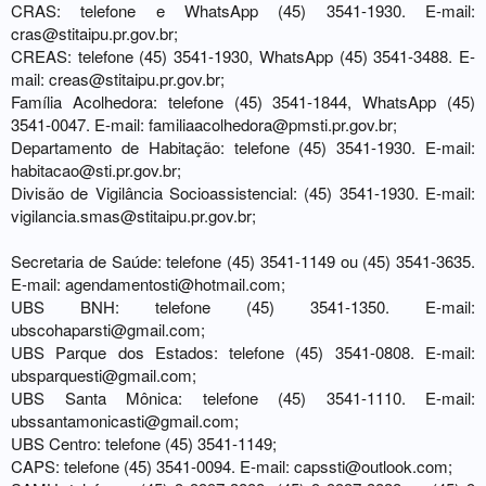
CRAS: telefone e WhatsApp (45) 3541-1930. E-mail:
cras@stitaipu.pr.gov.br
;
CREAS: telefone (45) 3541-1930, WhatsApp (45) 3541-3488. E-
mail:
creas@stitaipu.pr.gov.br
;
Família Acolhedora: telefone (45) 3541-1844, WhatsApp (45)
3541-0047. E-mail:
familiaacolhedora@pmsti.pr.gov.br
;
Departamento de Habitação: telefone (45) 3541-1930. E-mail:
habitacao@sti.pr.gov.br
;
Divisão de Vigilância Socioassistencial: (45) 3541-1930. E-mail:
vigilancia.smas@stitaipu.pr.gov.br
;
Secretaria de Saúde: telefone (45) 3541-1149 ou (45) 3541-3635.
E-mail:
agendamentosti@hotmail.com
;
UBS BNH: telefone (45) 3541-1350. E-mail:
ubscohaparsti@gmail.com
;
UBS Parque dos Estados: telefone (45) 3541-0808. E-mail:
ubsparquesti@gmail.com
;
UBS Santa Mônica: telefone (45) 3541-1110. E-mail:
ubssantamonicasti@gmail.com
;
UBS Centro: telefone (45) 3541-1149;
CAPS: telefone (45) 3541-0094. E-mail:
capssti@outlook.com
;