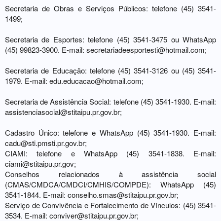
Secretaria de Obras e Serviços Públicos: telefone (45) 3541-
1499;
Secretaria de Esportes: telefone (45) 3541-3475 ou WhatsApp
(45) 99823-3900. E-mail:
secretariadeesportesti@hotmail.com
;
Secretaria de Educação: telefone (45) 3541-3126 ou (45) 3541-
1979. E-mail:
edu.educacao@hotmail.com
;
Secretaria de Assistência Social: telefone (45) 3541-1930. E-mail:
assistenciasocial@stitaipu.pr.gov.br
;
Cadastro Único: telefone e WhatsApp (45) 3541-1930. E-mail:
cadu@sti.pmsti.pr.gov.br
;
CIAMI: telefone e WhatsApp (45) 3541-1838. E-mail:
ciami@stitaipu.pr.gov
;
Conselhos relacionados à assistência social
(CMAS/CMDCA/CMDCI/CMHIS/COMPDE): WhatsApp (45)
3541-1844. E-mail:
conselho.smas@stitaipu.pr.gov.br
;
Serviço de Convivência e Fortalecimento de Vínculos: (45) 3541-
3534. E-mail:
conviver@stitaipu.pr.gov.br
;