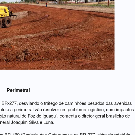
Perimetral
e a BR-277, desviando o tráfego de caminhões pesados das avenidas
onte e a perimetral vão resolver um problema logístico, com impactos
o natural de Foz do Iguaçu”, comenta o diretor-geral brasileiro de
eneral Joaquim Silva e Luna.
s na BR-469 (Rodovia das Cataratas) e na BR-277, além de rotatória