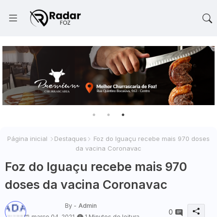
Página inicial
Destaques
Foz do Iguaçu recebe mais 970 doses
da vacina Coronavac
Foz do Iguaçu recebe mais 970
doses da vacina Coronavac
By -
Admin
0
março 04, 2021
1 Minutos de leitura