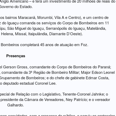
Anglo Americano – e terá um investimento de 20 milhões de reais do
Governo do Estado.
nos bairros Maracanã, Morumbi, Vila A e Centro), e um centro de
oz do Iguaçu comanda os serviços do Corpo de Bombeiros em 11
aipu, São Miguel do Iguaçu, Serranópolis do Iguaçu, Matelândia,
 Helena, Missal, Itaipulândia, Diamante D’Oeste).
 Bombeiros completará 45 anos de atuação em Foz.
Presenças
el Gerson Gross, comandante do Corpo de Bombeiros do Paraná;
, comandante da 3ª Região de Bombeiro Militar; Major Edson Leonel
Grupamento de Bombeiros; e do chefe de gabinete Edmar Costa,
o deputado estadual Coronel Lee.
ecial de Relação com o Legislativo, Tenente-Coronel Jahnke; o
o presidente da Câmara de Vereadores, Ney Patrício; e o vereador
Galhardo.
oucos convidados, sem a presença de público, e seguiu os protocolos