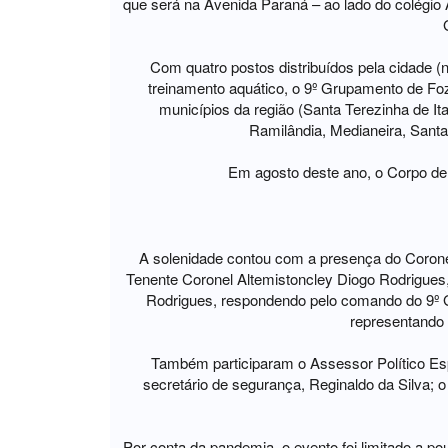
que será na Avenida Paraná – ao lado do colégio 
Com quatro postos distribuídos pela cidade (
treinamento aquático, o 9º Grupamento de F
municípios da região (Santa Terezinha de It
Ramilândia, Medianeira, Santa
Em agosto deste ano, o Corpo de
A solenidade contou com a presença do Coron
Tenente Coronel Altemistoncley Diogo Rodrigues
Rodrigues, respondendo pelo comando do 9º 
representando 
Também participaram o Assessor Político Esp
secretário de segurança, Reginaldo da Silva; 
Por conta da pandemia, o evento foi limitado a p