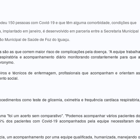
tendeu 150 pessoas com Covid-19 e que têm alguma comorbidade, condições que
 implantado em janeiro, é desenvolvido em parceria entre a Secretaria Municipal
ão Municipal de Saúde de Foz do Iguaçu.
 são as que correm maior risco de complicações pela doença. “A equipe trabalh
 respiratória e acompanhamento diário monitorando constantemente para que 
eronymo.
eiros e técnicos de enfermagem, profissionais que acompanham e orientam a
nto social.
dimentos como teste de glicemia, oximetria e frequência cardíaca respiratória
ama "foi um acerto sem comparativo". "Podemos acompanhar vários pacientes d
 6% dos pacientes com Covid-19 acompanhados pela equipe necessitaram d
dência, um acompanhamento por uma equipe qualificada, humanizada, manejando 