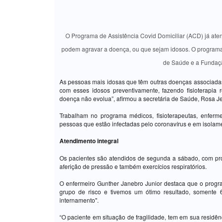
O Programa de Assistência Covid Domiciliar (ACD) já a
podem agravar a doença, ou que sejam idosos. O programa,
de Saúde e a Fundaç
As pessoas mais idosas que têm outras doenças associadas
com esses idosos preventivamente, fazendo fisioterapia
doença não evolua”, afirmou a secretária de Saúde, Rosa J
Trabalham no programa médicos, fisioterapeutas, enferm
pessoas que estão infectadas pelo coronavírus e em isolame
Atendimento integral
Os pacientes são atendidos de segunda a sábado, com proce
aferição de pressão e também exercícios respiratórios.
O enfermeiro Gunther Janebro Junior destaca que o progr
grupo de risco e tivemos um ótimo resultado, somente
internamento".
“O paciente em situação de fragilidade, tem em sua resi