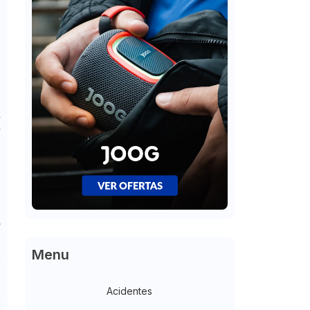
a
a
s
,
Menu
o
e
Acidentes
o