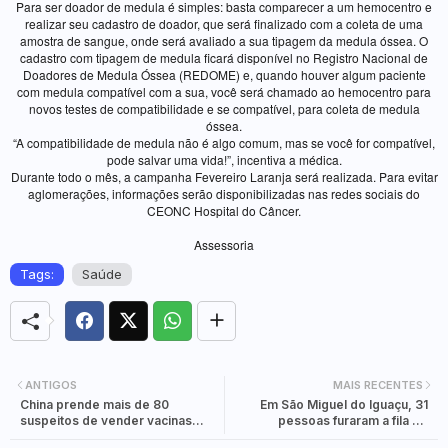
Para ser doador de medula é simples: basta comparecer a um hemocentro e
realizar seu cadastro de doador, que será finalizado com a coleta de uma
amostra de sangue, onde será avaliado a sua tipagem da medula óssea. O
cadastro com tipagem de medula ficará disponível no Registro Nacional de
Doadores de Medula Óssea (REDOME) e, quando houver algum paciente
com medula compatível com a sua, você será chamado ao hemocentro para
novos testes de compatibilidade e se compatível, para coleta de medula
óssea.
“A compatibilidade de medula não é algo comum, mas se você for compatível,
pode salvar uma vida!”, incentiva a médica.
Durante todo o mês, a campanha Fevereiro Laranja será realizada. Para evitar
aglomerações, informações serão disponibilizadas nas redes sociais do
CEONC Hospital do Câncer.
Assessoria
Tags:
Saúde
ANTIGOS
MAIS RECENTES
China prende mais de 80
Em São Miguel do Iguaçu, 31
suspeitos de vender vacinas
pessoas furaram a fila de
falsas
vacinação contra Covid-19