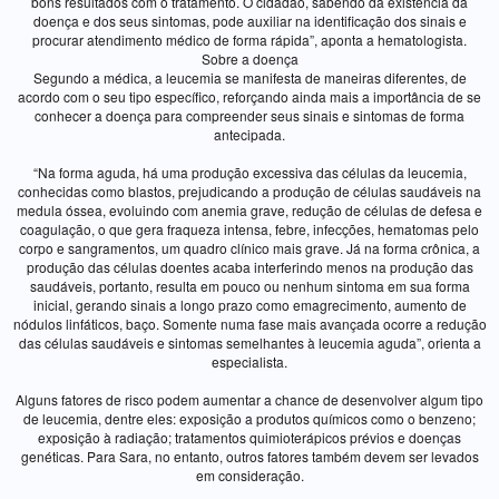
bons resultados com o tratamento. O cidadão, sabendo da existência da
doença e dos seus sintomas, pode auxiliar na identificação dos sinais e
procurar atendimento médico de forma rápida”, aponta a hematologista.
Sobre a doença
Segundo a médica, a leucemia se manifesta de maneiras diferentes, de
acordo com o seu tipo específico, reforçando ainda mais a importância de se
conhecer a doença para compreender seus sinais e sintomas de forma
antecipada.
“Na forma aguda, há uma produção excessiva das células da leucemia,
conhecidas como blastos, prejudicando a produção de células saudáveis na
medula óssea, evoluindo com anemia grave, redução de células de defesa e
coagulação, o que gera fraqueza intensa, febre, infecções, hematomas pelo
corpo e sangramentos, um quadro clínico mais grave. Já na forma crônica, a
produção das células doentes acaba interferindo menos na produção das
saudáveis, portanto, resulta em pouco ou nenhum sintoma em sua forma
inicial, gerando sinais a longo prazo como emagrecimento, aumento de
nódulos linfáticos, baço. Somente numa fase mais avançada ocorre a redução
das células saudáveis e sintomas semelhantes à leucemia aguda”, orienta a
especialista.
Alguns fatores de risco podem aumentar a chance de desenvolver algum tipo
de leucemia, dentre eles: exposição a produtos químicos como o benzeno;
exposição à radiação; tratamentos quimioterápicos prévios e doenças
genéticas. Para Sara, no entanto, outros fatores também devem ser levados
em consideração.