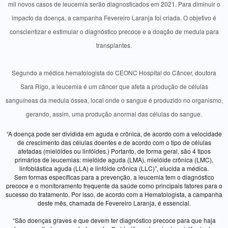
mil novos casos de leucemia serão diagnosticados em 2021. Para diminuir o
impacto da doença, a campanha Fevereiro Laranja foi criada. O objetivo é
conscientizar e estimular o diagnóstico precoce e a doação de medula para
transplantes.
Segundo a médica hematologista do CEONC Hospital do Câncer, doutora
Sara Rigo, a leucemia é um câncer que afeta a produção de células
sanguíneas da medula óssea, local onde o sangue é produzido no organismo,
gerando, assim, uma produção anormal das células do sangue.
“A doença pode ser dividida em aguda e crônica, de acordo com a velocidade
de crescimento das células doentes e de acordo com o tipo de células
afetadas (mielóides ou linfóides.) Portanto, de forma geral, são 4 tipos
primários de leucemias: mielóide aguda (LMA), mielóide crônica (LMC),
linfoblástica aguda (LLA) e linfóide crônica (LLC)”, elucida a médica.
Sem formas específicas para a prevenção, a leucemia tem o diagnóstico
precoce e o monitoramento frequente da saúde como principais fatores para o
sucesso do tratamento. Por isso, de acordo com a Hematologista, a campanha
deste mês, chamada de Fevereiro Laranja, é essencial.
“São doenças graves e que devem ter diagnóstico precoce para que haja