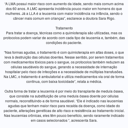
“A LMA possui maior risco com aumento da idade, sendo mais comum acima
dos 60 anos. A LMC apresenta incidência pouco maior em homens do que
mulheres. Já a LLA é a leucemia com maior incidência na infância, sendo o
câncer mais comum em crianças”, esclarece a doutora Sara Rigo.
Tratamento
Para tratar a doença, técnicas como a quimioterapia são utilizadas, mas os
protocolos podem variar de acordo com cada tipo de leucemia e, também, das
condições do paciente.
“Nas formas agudas, o tratamento é com quimioterapia em altas doses, o que
leva à destruição das células doentes. Nesse sentido, por serem tratamentos
com medicamentos tóxicos para o sangue, os protocolos também reduzem as
células saudáveis do sangue, gerando a necessidade de internação
hospitalar pelo risco de infecções e a necessidade de múltiplas transfusões.
Na LMC, o tratamento é ambulatorial e utiliza medicamentos via oral de forma
contínua, com baixa toxicidade”, relata a médica.
Outra forma de tratar a leucemia é por meio do transplante de medula óssea,
que consiste na substituição de uma medula óssea doente por células
normais, reconstituindo-a de forma saudável. “Ele é indicado nas leucemias
agudas que tenham maior risco para recaída da doença, como idade do
paciente, alterações genéticas de alto risco e resistência ao tratamento inicial.
Nas leucemias crônicas, eles têm pouco benefício, sendo raramente indicado
em casos selecionados “, acrescenta Sara.