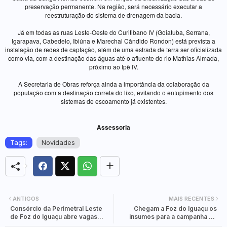
preservação permanente. Na região, será necessário executar a
reestruturação do sistema de drenagem da bacia.
Já em todas as ruas Leste-Oeste do Curitibano IV (Goiatuba, Serrana,
Igarapava, Cabedelo, Ibiúna e Marechal Cândido Rondon) está prevista a
instalação de redes de captação, além de uma estrada de terra ser oficializada
como via, com a destinação das águas até o afluente do rio Mathias Almada,
próximo ao Ipê IV.
A Secretaria de Obras reforça ainda a importância da colaboração da
população com a destinação correta do lixo, evitando o entupimento dos
sistemas de escoamento já existentes.
Assessoria
Tags:
Novidades
ANTIGOS
MAIS RECENTES
Consórcio da Perimetral Leste
Chegam a Foz do Iguaçu os
de Foz do Iguaçu abre vagas
insumos para a campanha de
para laboratoristas
vacinação contra covid-19