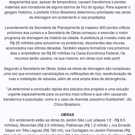
alagamentos que, apesar de temporários, causam transtornos e perdas
materiais aos moradores de alguns bairros de Foz do Iguaçu. Para superar o
gargalo histórico, o prefeito Chico Brasileiro determinou prioridade nas obras
de drenagem em andamento e nas projetadas.
Levantamento da Secretaria de Planejamento já mapeou 400 pontos críticos
próximos aos cursos e a Secretaria de Obras começou a executar o maior
programa de drenagem da história da cidade. A prefeitura já investiu mais de
R$ 25 milhões para solucionar os problemas, decorrentes das chuvas,
acumulados nas últimas décadas. Também espera formalizar nos próximos
dias o empréstimo de R$ 60 milhões na Caixa Econômica Federal. Os
recursos serão usados, na sua maioria, em obras com este perfil.
Segundo a Secretaria de Obras, todas as obras de drenagem são complexas,
uma vez que envolvem canalizações ou retificações de rios, reestruturação de
ruas e instalação de aduelas, além de uma ampla área de abrangência.
"Já determinei a conclusão rápida dos estudos dos projetos e uma solução
urgente especialmente para os pontos mais críticos e que vêm causando
transtornos à população, como é o caso da Avenida Juscelino Kubitschek", diz
Chico Brasileiro.
OBRAS
Em andamento estão as obras do Jardim São Luiz (etapas 1/2 - R$ 8,5
milhões), Morenitas (R$ 2,5 milhões), Patriarcas (R$ 1,2 milhão ), rua Ernesto
Gayer em Três Lagoas (R$ 780 mil), rua Cantagalo no Jardim Palmeiras (R$