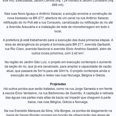
634 mil). Executadas: Jardim Central (R$ 1,24 milhão) e Jardim Curitibano (R$
666 mil).
Nas ruas Novo Iguaçu e Antônio Salazar, a solução envolve a construção de
nova travessia na BR-277, abertura de um canal na rua Antônio Salazar,
retificação do rio Poti até a rua Consuelo, canalização ou retificação do rio até
a Avenida Araucária e a instalação de rede de microdrenagem em todo o
local.
A prefeitura já está trabalhando para a execução das duas primeiras etapas. A
área de abrangência do projeto é formada pela BR-277, avenida Garibaldi,
rua Rio Claro, avenida Nacional e avenida Silvio Américo Sasdelli, além de
outros locais próximos, com 3,42 km².
Na região do Jardim São Luiz, o projeto em execução contempla o aumento
da seção do rio, que já era canalizado, para ampliar a capacidade de vazão
atual, que passará de 5m³/s para até 30m³/s. O projeto contempla ainda a
execução de captação e redes nas ruas Noruega, Bélgica e Grécia.
Projetadas
Há outros pontos que serão tratados, como na rua Jorge Sanwais e em frente
à escola Érico Veríssimo, na rua Bartolomeu de Gusmão. A captação e retirada
das águas nas partes mais altas da bacia vai impedir que cheguem à parte
baixa, nas ruas Bélgica, Grécia e Noruega.
Na rua Everaldo Marques da Silva, Vila Borges, os pontos de alagamento na
bacia da Sanga Romão ocorrem em função da urbanização das áreas de